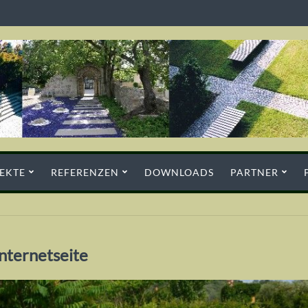
EKTE
REFERENZEN
DOWNLOADS
PARTNER
nternetseite