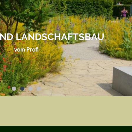
UND LANDSCHAFTSBAU
vom Profi
•
•
•
•