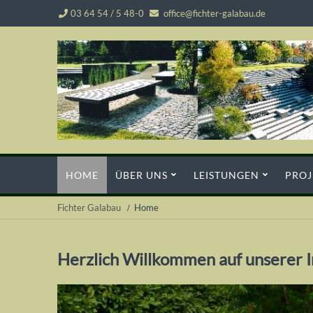
03 64 54 / 5 48-0
office@fichter-galabau.de
Navigation
HOME
ÜBER UNS
LEISTUNGEN
PROJ
überspringen
Fichter Galabau
Home
Herzlich Willkommen auf unserer I